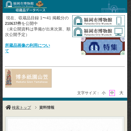
現在、収蔵品目録 1〜41 掲載分の
件
を公開中
210637
（未公開資料は準備が出来次第、順
次公開予定）
所蔵品画像の利用につい
て
大
文字サイズ：
小
中
検索トップ
資料情報