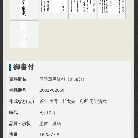
御書付
資料群名
周防憲男資料（追加分）
備品番号
2002P02659
作成など(人）
差出:大野十郎太夫 宛所:周防清六
時代
9月12日
品質・形状
墨書 継紙
法量
16.6×77.8