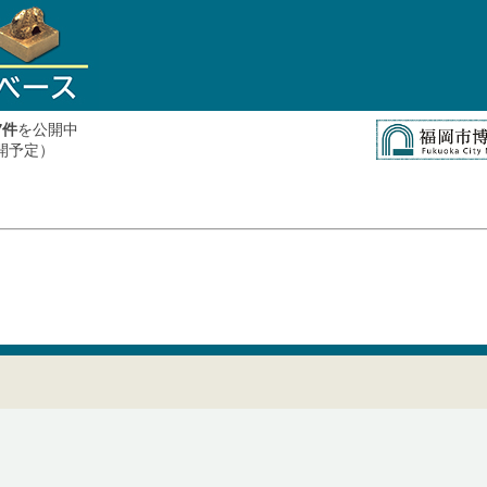
件
を公開中
7
公開予定）