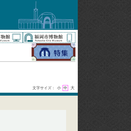
大
文字サイズ：
小
中