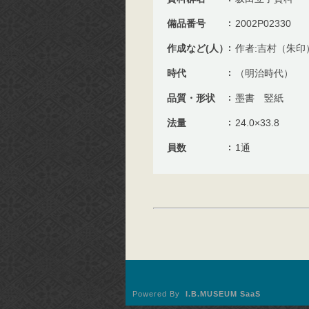
備品番号
2002P02330
作成など(人）
作者:吉村（朱印
時代
（明治時代）
品質・形状
墨書 竪紙
法量
24.0×33.8
員数
1通
Powered By
I.B.MUSEUM SaaS