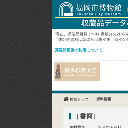
現在、収蔵品目録 1〜41 掲載分の
21063
（未公開資料は準備が出来次第、順次
所蔵品画像の利用について
資料情報
検索トップ
［書簡］
資料群名
坂田立子資料