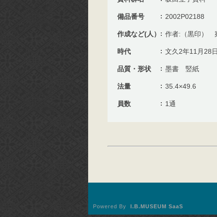
備品番号
2002P02188
作成など(人）
作者:（黒印） 
時代
文久2年11月28
品質・形状
墨書 竪紙
法量
35.4×49.6
員数
1通
Powered By
I.B.MUSEUM SaaS