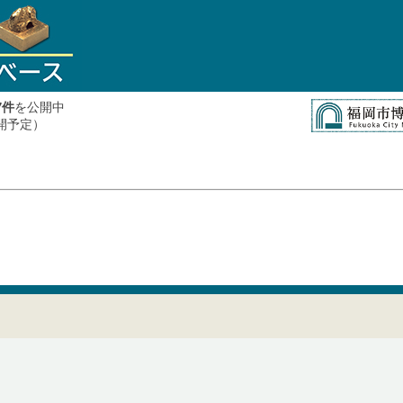
件
を公開中
7
公開予定）