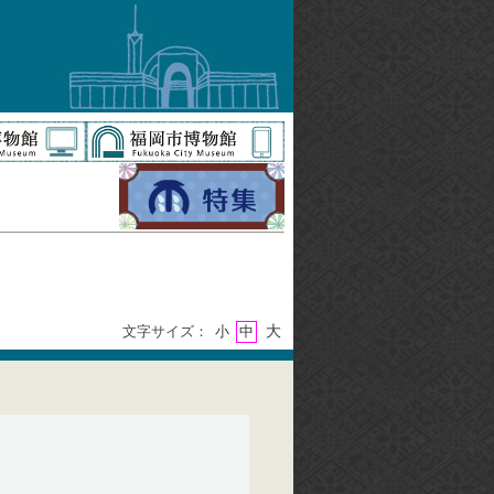
大
文字サイズ：
小
中