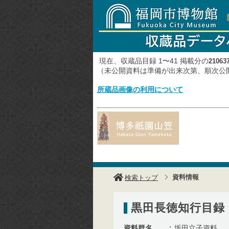
現在、収蔵品目録 1〜41 掲載分の
21063
（未公開資料は準備が出来次第、順次
所蔵品画像の利用について
資料情報
検索トップ
黒田長徳知行目録
資料群名
坂田立子資料