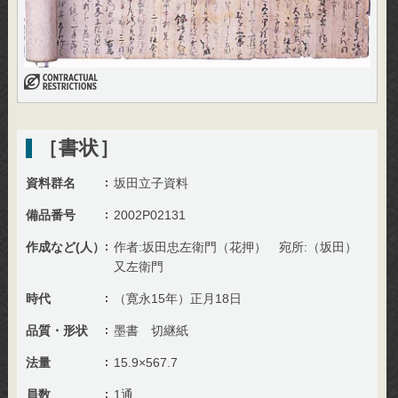
［書状］
資料群名
坂田立子資料
備品番号
2002P02131
作成など(人）
作者:坂田忠左衛門（花押） 宛所:（坂田）
又左衛門
時代
（寛永15年）正月18日
品質・形状
墨書 切継紙
法量
15.9×567.7
員数
1通