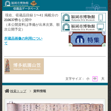
現在、収蔵品目録 1〜41 掲載分の
件
を公開中
210637
（未公開資料は準備が出来次第、順
次公開予定）
所蔵品画像の利用につい
て
大
文字サイズ：
小
中
検索トップ
資料情報