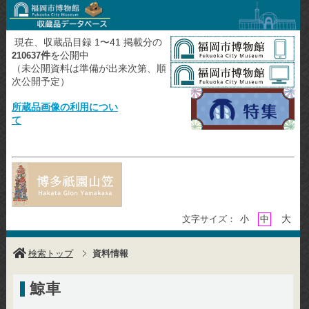
現在、収蔵品目録 1〜41 掲載分の
件
を公開中
210637
（未公開資料は準備が出来次第、順
次公開予定）
所蔵品画像の利用につい
て
大
文字サイズ：
小
中
検索トップ
資料情報
鯨車