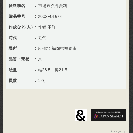
資料群名
市場直次郎資料
備品番号
2002P01674
作成など(人）
作者:不詳
時代
近代
場所
制作地:福岡県福岡市
品質・形状
木
法量
幅28.5 奥21.5
員数
1点
PageTop