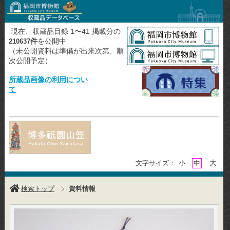
現在、収蔵品目録 1〜41 掲載分の
件
を公開中
210637
（未公開資料は準備が出来次第、順
次公開予定）
所蔵品画像の利用につい
て
大
文字サイズ：
小
中
検索トップ
資料情報