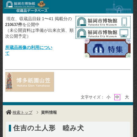
現在、収蔵品目録 1〜41 掲載分の
件
を公開中
210637
（未公開資料は準備が出来次第、順
次公開予定）
所蔵品画像の利用につい
て
大
文字サイズ：
小
中
検索トップ
資料情報
住吉の土人形 睦み犬