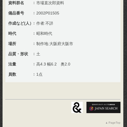
資料群名
市場直次郎資料
備品番号
2002P01505
作成など(人）
作者:不詳
時代
昭和時代
場所
制作地:大阪府大阪市
品質・形状
土
法量
高4.3 幅6.2 奥2.0
員数
1点
PageTop