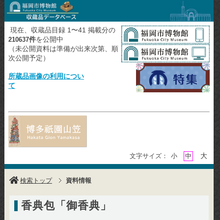
現在、収蔵品目録 1〜41 掲載分の
件
を公開中
210637
（未公開資料は準備が出来次第、順
次公開予定）
所蔵品画像の利用につい
て
大
文字サイズ：
小
中
検索トップ
資料情報
香典包「御香典」