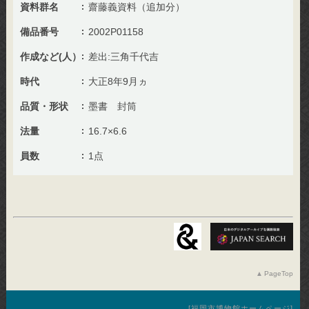
資料群名
齋藤義資料（追加分）
備品番号
2002P01158
作成など(人）
差出:三角千代吉
時代
大正8年9月ヵ
品質・形状
墨書 封筒
法量
16.7×6.6
員数
1点
PageTop
福岡市博物館ホームページ