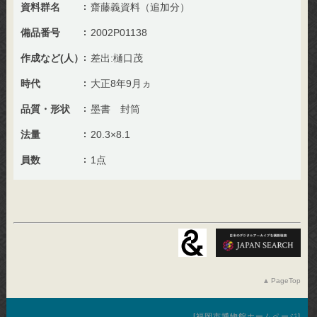
資料群名
齋藤義資料（追加分）
備品番号
2002P01138
作成など(人）
差出:樋口茂
時代
大正8年9月ヵ
品質・形状
墨書 封筒
法量
20.3×8.1
員数
1点
PageTop
福岡市博物館ホームページ