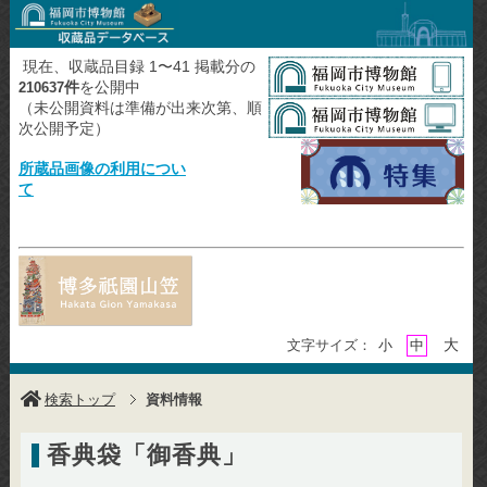
現在、収蔵品目録 1〜41 掲載分の
件
を公開中
210637
（未公開資料は準備が出来次第、順
次公開予定）
所蔵品画像の利用につい
て
大
文字サイズ：
小
中
検索トップ
資料情報
香典袋「御香典」