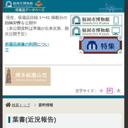
現在、収蔵品目録 1〜41 掲載分の
件
を公開中
210637
（未公開資料は準備が出来次第、順
次公開予定）
所蔵品画像の利用につい
て
大
文字サイズ：
小
中
検索トップ
資料情報
葉書(近況報告)