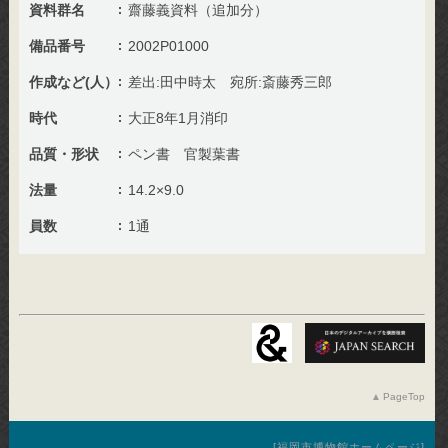
資料群名
齋藤義資料（追加分）
備品番号
2002P01000
作成など(人）
差出:田中時太 宛所:斎藤秀三郎
時代
大正8年1月消印
品質・形状
ペン書 官製葉書
法量
14.2×9.0
員数
1通
PageTop
福岡市博物館ホームページ