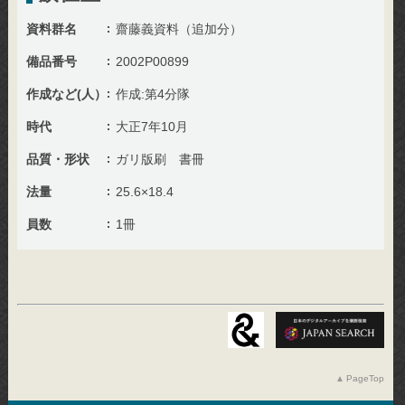
資料群名
齋藤義資料（追加分）
備品番号
2002P00899
作成など(人）
作成:第4分隊
時代
大正7年10月
品質・形状
ガリ版刷 書冊
法量
25.6×18.4
員数
1冊
PageTop