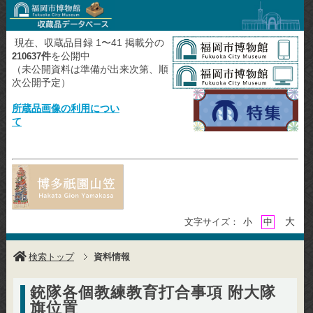
現在、収蔵品目録 1〜41 掲載分の
件
を公開中
210637
（未公開資料は準備が出来次第、順
次公開予定）
所蔵品画像の利用につい
て
大
文字サイズ：
小
中
検索トップ
資料情報
銃隊各個教練教育打合事項 附大隊
旗位置