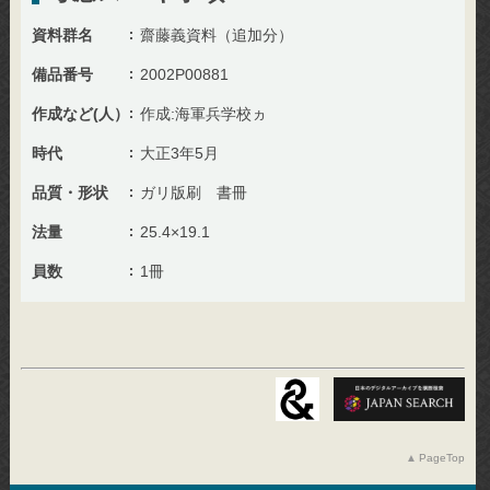
資料群名
齋藤義資料（追加分）
備品番号
2002P00881
作成など(人）
作成:海軍兵学校ヵ
時代
大正3年5月
品質・形状
ガリ版刷 書冊
法量
25.4×19.1
員数
1冊
PageTop