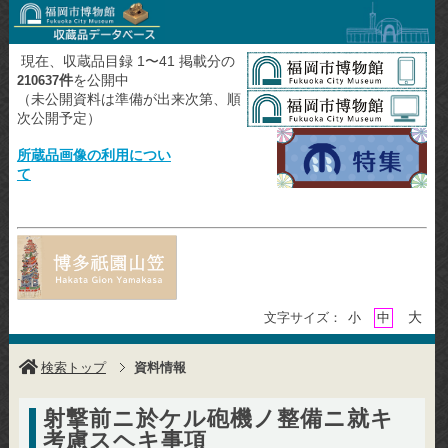
現在、収蔵品目録 1〜41 掲載分の
件
を公開中
210637
（未公開資料は準備が出来次第、順
次公開予定）
所蔵品画像の利用につい
て
大
文字サイズ：
小
中
検索トップ
資料情報
射撃前ニ於ケル砲機ノ整備ニ就キ
考慮スヘキ事項