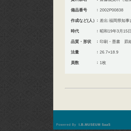
備品番号
2002P00838
作成など(人）
差出:福岡県知事
時代
昭和19年3月15
品質・形状
印刷・墨書 罫
法量
26.7×18.9
員数
1枚
Powered By
I.B.MUSEUM SaaS