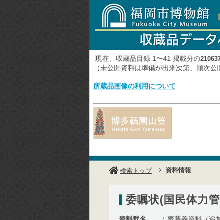
現在、収蔵品目録 1〜41 掲載分の
21063
（未公開資料は準備が出来次第、順次
所蔵品画像の利用について
資料情報
検索トップ
委嘱状(国民体力管
資料群名
齋藤義資料（追