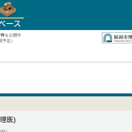
件
を公開中
7
公開予定）
理医)
加分）