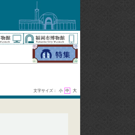
大
文字サイズ：
小
中