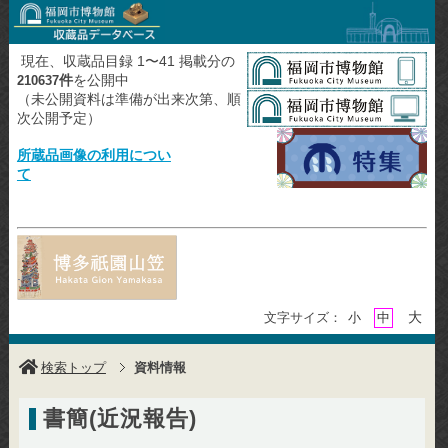
現在、収蔵品目録 1〜41 掲載分の
件
を公開中
210637
（未公開資料は準備が出来次第、順
次公開予定）
所蔵品画像の利用につい
て
大
文字サイズ：
小
中
検索トップ
資料情報
書簡(近況報告)