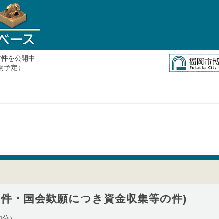
件
を公開中
7
公開予定）
の件・国会歎願につき資金収集等の件)
加分）