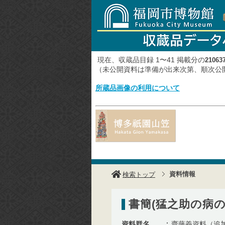
現在、収蔵品目録 1〜41 掲載分の
21063
（未公開資料は準備が出来次第、順次
所蔵品画像の利用について
資料情報
検索トップ
書簡(猛之助の病
資料群名
齋藤義資料（追