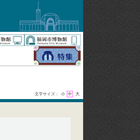
大
文字サイズ：
小
中