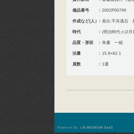
備品番号
2002P00799
作成など(人）
差出:不肖逃石 
時代
(明治時代ヵ)2月
品質・形状
朱書 一紙
法量
15.8×62.1
員数
1通
Powered By
I.B.MUSEUM SaaS