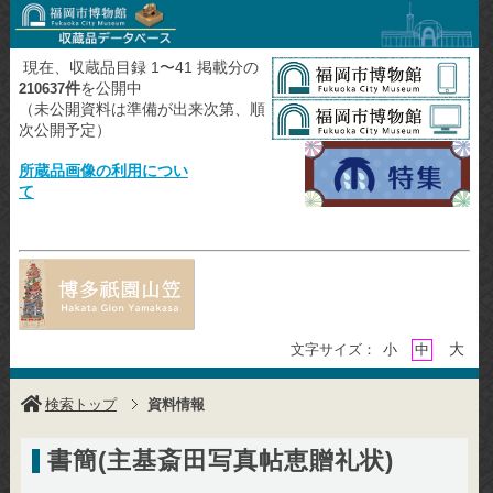
現在、収蔵品目録 1〜41 掲載分の
件
を公開中
210637
（未公開資料は準備が出来次第、順
次公開予定）
所蔵品画像の利用につい
て
大
文字サイズ：
小
中
検索トップ
資料情報
書簡(主基斎田写真帖恵贈礼状)