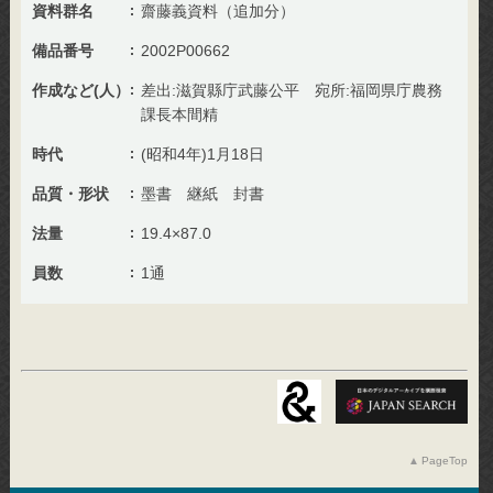
資料群名
齋藤義資料（追加分）
備品番号
2002P00662
作成など(人）
差出:滋賀縣庁武藤公平 宛所:福岡県庁農務
課長本間精
時代
(昭和4年)1月18日
品質・形状
墨書 継紙 封書
法量
19.4×87.0
員数
1通
PageTop