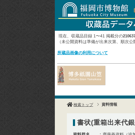
現在、収蔵品目録 1〜41 掲載分の
21063
（未公開資料は準備が出来次第、順次
所蔵品画像の利用について
資料情報
検索トップ
書状(重箱出来代銀
資料群名
齋藤義資料（追