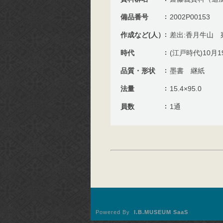
備品番号
2002P00153
作成など(人）
差出:香月牛山 
時代
(江戸時代)10月1
品質・形状
墨書 継紙
法量
15.4×95.0
員数
1通
Powered By
I.B.MUSEUM SaaS