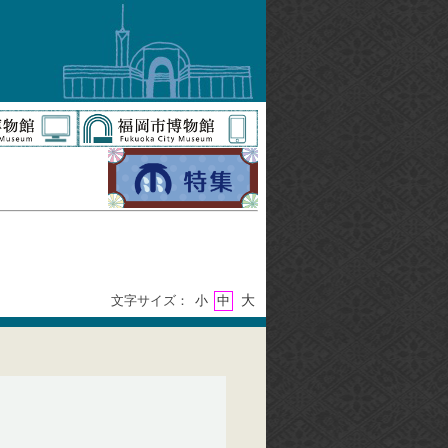
大
文字サイズ：
小
中