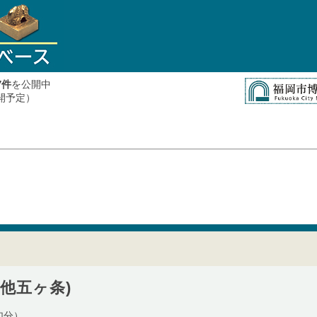
件
を公開中
7
公開予定）
他五ヶ条)
加分）