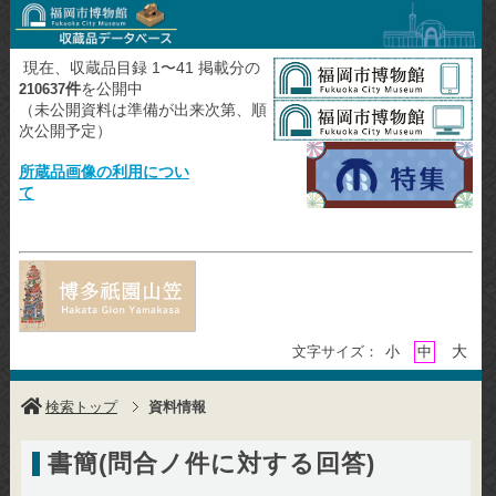
現在、収蔵品目録 1〜41 掲載分の
件
を公開中
210637
（未公開資料は準備が出来次第、順
次公開予定）
所蔵品画像の利用につい
て
大
文字サイズ：
小
中
検索トップ
資料情報
書簡(問合ノ件に対する回答)