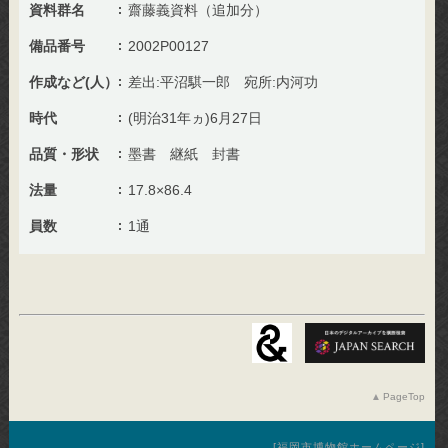
資料群名
齋藤義資料（追加分）
備品番号
2002P00127
作成など(人）
差出:平沼騏一郎 宛所:内河功
時代
(明治31年ヵ)6月27日
品質・形状
墨書 継紙 封書
法量
17.8×86.4
員数
1通
PageTop
福岡市博物館ホームページ