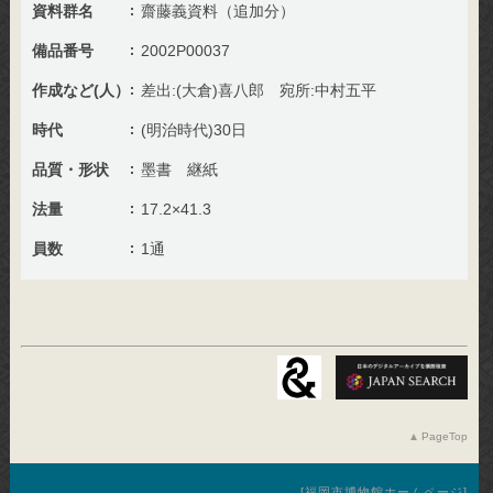
資料群名
齋藤義資料（追加分）
備品番号
2002P00037
作成など(人）
差出:(大倉)喜八郎 宛所:中村五平
時代
(明治時代)30日
品質・形状
墨書 継紙
法量
17.2×41.3
員数
1通
PageTop
福岡市博物館ホームページ