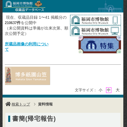
現在、収蔵品目録 1〜41 掲載分の
件
を公開中
210637
（未公開資料は準備が出来次第、順
次公開予定）
所蔵品画像の利用につい
て
大
文字サイズ：
小
中
検索トップ
資料情報
書簡(帰宅報告)