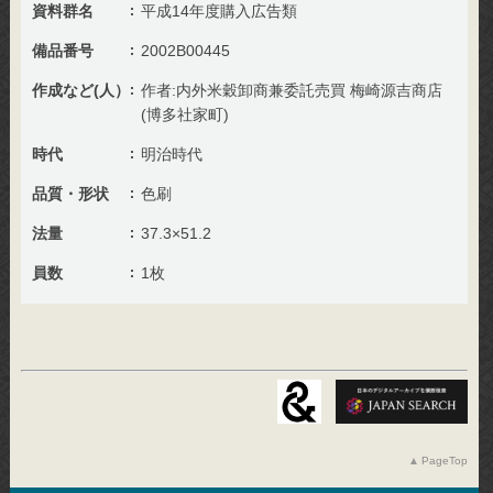
資料群名
平成14年度購入広告類
備品番号
2002B00445
作成など(人）
作者:内外米穀卸商兼委託売買 梅崎源吉商店
(博多社家町)
時代
明治時代
品質・形状
色刷
法量
37.3×51.2
員数
1枚
PageTop