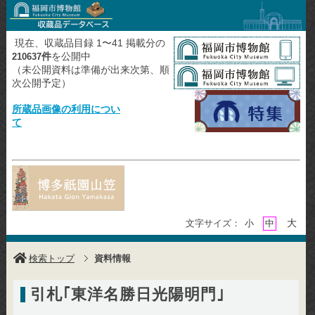
現在、収蔵品目録 1〜41 掲載分の
件
を公開中
210637
（未公開資料は準備が出来次第、順
次公開予定）
所蔵品画像の利用につい
て
大
文字サイズ：
小
中
検索トップ
資料情報
引札｢東洋名勝日光陽明門｣