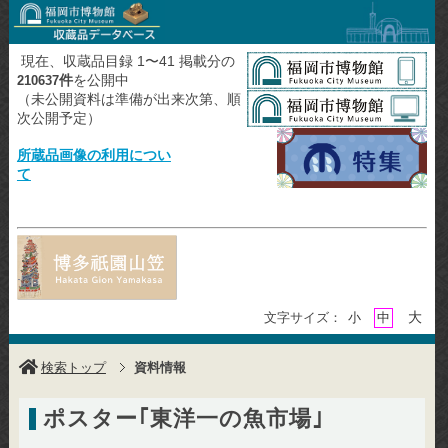
現在、収蔵品目録 1〜41 掲載分の
件
を公開中
210637
（未公開資料は準備が出来次第、順
次公開予定）
所蔵品画像の利用につい
て
大
文字サイズ：
小
中
検索トップ
資料情報
ポスター｢東洋一の魚市場｣