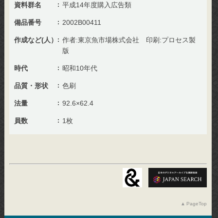
資料群名
平成14年度購入広告類
備品番号
2002B00411
作成など(人）
作者:東京魚市場株式会社 印刷:プロセス製
版
時代
昭和10年代
品質・形状
色刷
法量
92.6×62.4
員数
1枚
PageTop