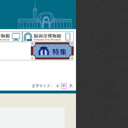
大
文字サイズ：
小
中