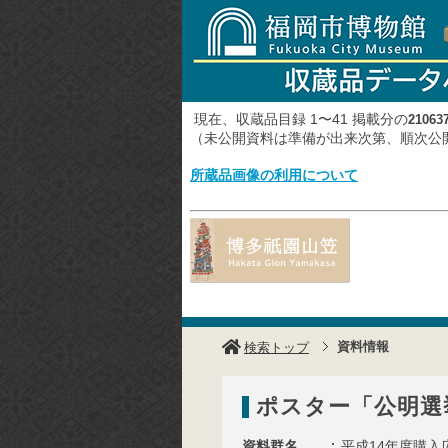
現在、収蔵品目録 1〜41 掲載分の
21063
（未公開資料は準備が出来次第、順次
所蔵品画像の利用について
資料情報
検索トップ
ポスター「公明選
資料群名
平成14年度購入