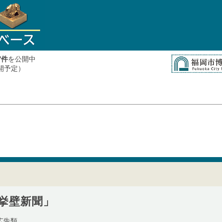
件
を公開中
7
公開予定）
挙壁新聞」
広告類