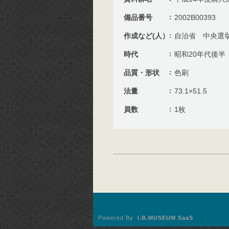
備品番号
2002B00393
作成など(人）
自治省 中央選
時代
昭和20年代後半
品質・形状
色刷
法量
73.1×51.5
員数
1枚
Powered By
I.B.MUSEUM SaaS