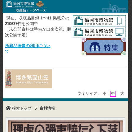
現在、収蔵品目録 1〜41 掲載分の
件
を公開中
210637
（未公開資料は準備が出来次第、順
次公開予定）
所蔵品画像の利用につい
て
大
文字サイズ：
小
中
検索トップ
資料情報