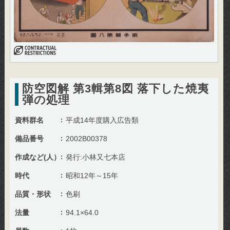
防空図解 第3輯第8図 落下した焼夷
弾の処理
資料群名
平成14年度購入広告類
備品番号
2002B00378
作成など(人）
発行:小林又七本店
時代
昭和12年～15年
品質・形状
色刷
法量
94.1×64.0