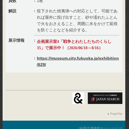
員数
1枚
解説
投下された焼夷弾への対応として、可能であ
れば屋外に投げ出すこと、砂や濡れたふとん
で火をおさえること、周囲に水をかけて延焼
を防ぐことなどを紹介する。
展示情報
企画展示室4「戦争とわたしたちのくらし
35」で展示中！（2026/06/18～8/16）
https://museum.city.fukuoka.jp/exhibition
/629/
PageTop
福岡市博物館ホームページ