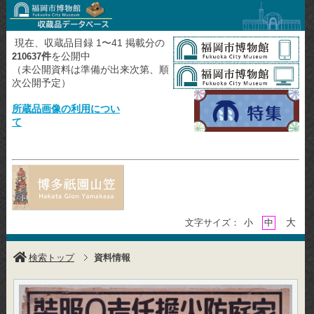
現在、収蔵品目録 1〜41 掲載分の
件
を公開中
210637
（未公開資料は準備が出来次第、順
次公開予定）
所蔵品画像の利用につい
て
大
文字サイズ：
小
中
検索トップ
資料情報