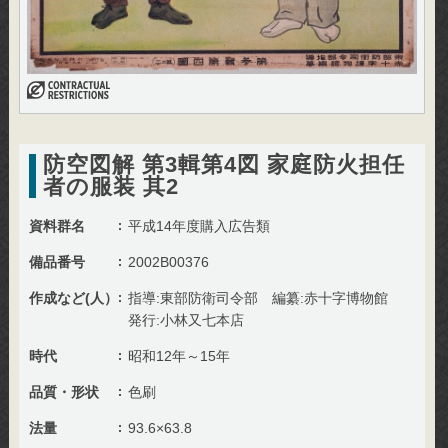
防空図解 第3輯第4図 家庭防火担任
者の服装 其2
資料群名
平成14年度購入広告類
備品番号
2002B00376
作成など(人）
指導:東部防衛司令部 編纂:赤十字博物館
発行:小林又七本店
時代
昭和12年～15年
品質・形状
色刷
法量
93.6×63.8