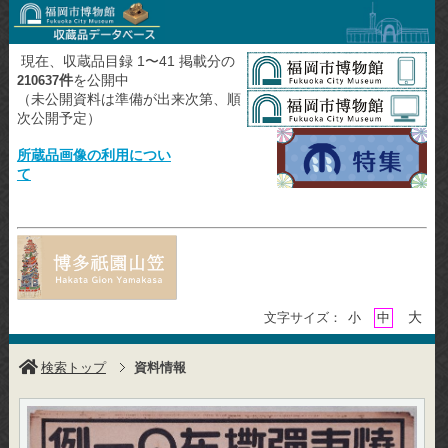
現在、収蔵品目録 1〜41 掲載分の
件
を公開中
210637
（未公開資料は準備が出来次第、順
次公開予定）
所蔵品画像の利用につい
て
大
文字サイズ：
小
中
検索トップ
資料情報