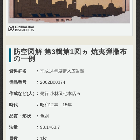
防空図解 第3輯第1図ヵ 焼夷弾撒布
の一例
資料群名
平成14年度購入広告類
備品番号
2002B00374
作成など(人）
発行:小林又七本店ヵ
時代
昭和12年～15年
品質・形状
色刷
法量
93.1×63.7
員数
1枚