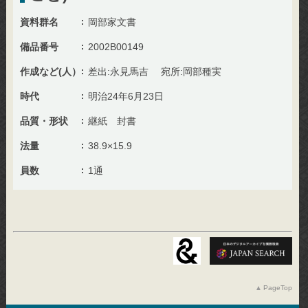
資料群名
岡部家文書
備品番号
2002B00149
作成など(人）
差出:永見馬吉 宛所:岡部種実
時代
明治24年6月23日
品質・形状
継紙 封書
法量
38.9×15.9
員数
1通
PageTop