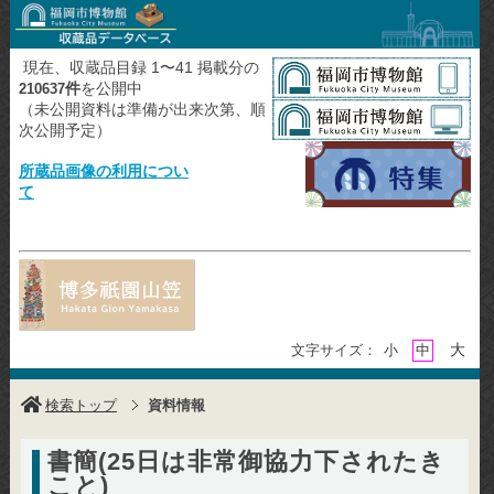
現在、収蔵品目録 1〜41 掲載分の
件
を公開中
210637
（未公開資料は準備が出来次第、順
次公開予定）
所蔵品画像の利用につい
て
大
文字サイズ：
小
中
検索トップ
資料情報
書簡(25日は非常御協力下されたき
こと)