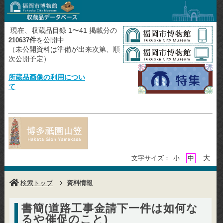
現在、収蔵品目録 1〜41 掲載分の
件
を公開中
210637
（未公開資料は準備が出来次第、順
次公開予定）
所蔵品画像の利用につい
て
大
文字サイズ：
小
中
検索トップ
資料情報
書簡(道路工事金請下一件は如何な
るや催促のこと)