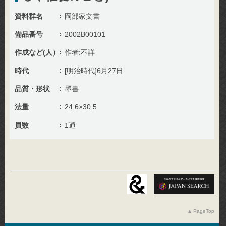
資料群名
岡部家文書
備品番号
2002B00101
作成など(人）
作者:不詳
時代
[明治時代]6月27日
品質・形状
墨書
法量
24.6×30.5
員数
1通
PageTop