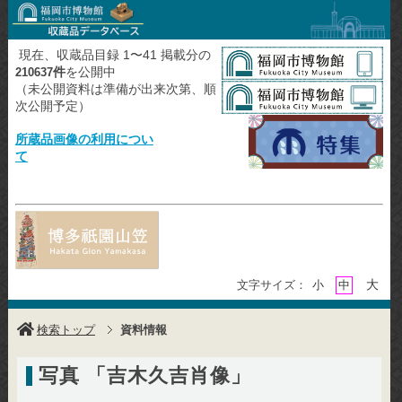
現在、収蔵品目録 1〜41 掲載分の
件
を公開中
210637
（未公開資料は準備が出来次第、順
次公開予定）
所蔵品画像の利用につい
て
大
文字サイズ：
小
中
検索トップ
資料情報
写真 「吉木久吉肖像」