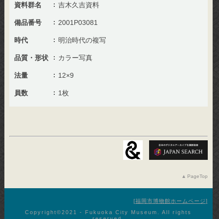
資料群名
吉木久吉資料
備品番号
2001P03081
時代
明治時代の複写
品質・形状
カラー写真
法量
12×9
員数
1枚
PageTop
福岡市博物館ホームページ
Copyright©︎2021 - Fukuoka City Museum. All rights
reserved.