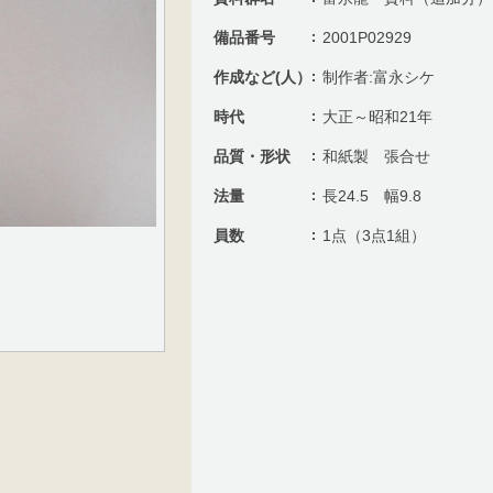
備品番号
2001P02929
作成など(人）
制作者:富永シケ
時代
大正～昭和21年
品質・形状
和紙製 張合せ
法量
長24.5 幅9.8
員数
1点（3点1組）