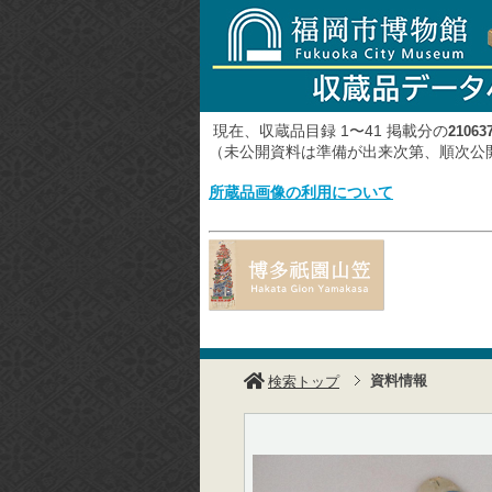
現在、収蔵品目録 1〜41 掲載分の
21063
（未公開資料は準備が出来次第、順次
所蔵品画像の利用について
資料情報
検索トップ