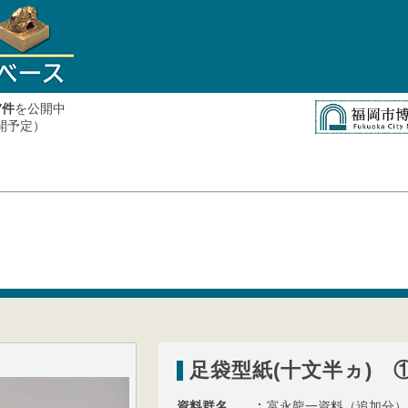
件
を公開中
7
公開予定）
足袋型紙(十文半ヵ) 
資料群名
富永龍一資料（追加分）