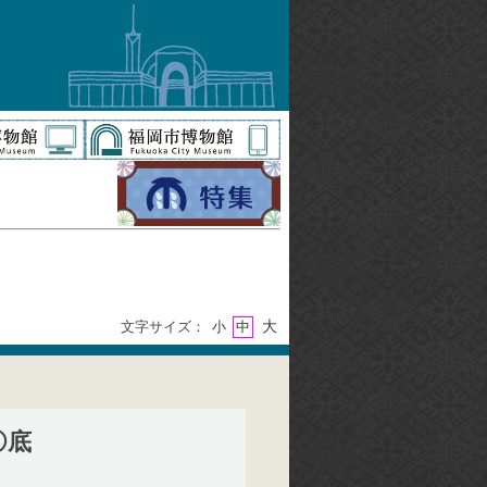
大
文字サイズ：
小
中
①底