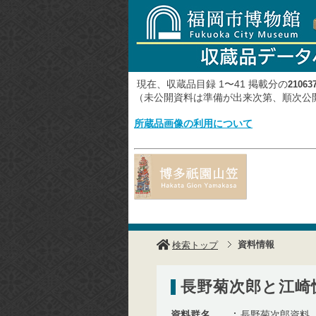
現在、収蔵品目録 1〜41 掲載分の
21063
（未公開資料は準備が出来次第、順次
所蔵品画像の利用について
資料情報
検索トップ
長野菊次郎と江崎
資料群名
長野菊次郎資料