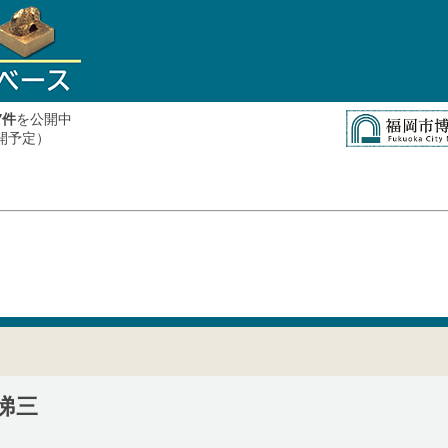
件
を公開中
7
公開予定）
悌三