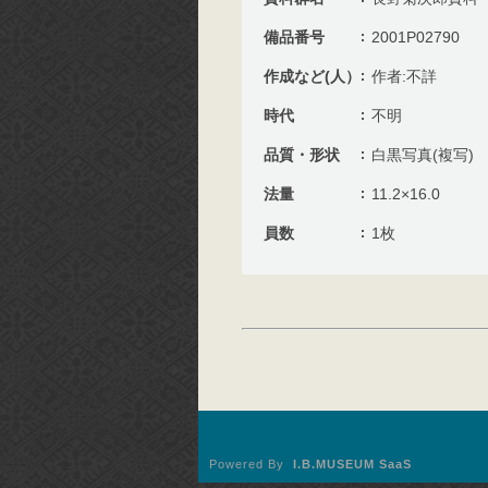
備品番号
2001P02790
作成など(人）
作者:不詳
時代
不明
品質・形状
白黒写真(複写)
法量
11.2×16.0
員数
1枚
Powered By
I.B.MUSEUM SaaS