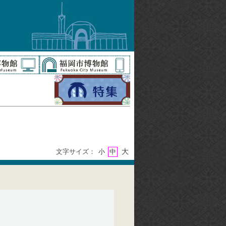
大
文字サイズ：
小
中