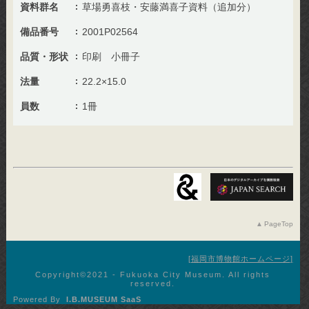
資料群名
草場勇喜枝・安藤満喜子資料（追加分）
備品番号
2001P02564
品質・形状
印刷 小冊子
法量
22.2×15.0
員数
1冊
PageTop
福岡市博物館ホームページ
Copyright©︎2021 - Fukuoka City Museum. All rights
reserved.
Powered By
I.B.MUSEUM SaaS