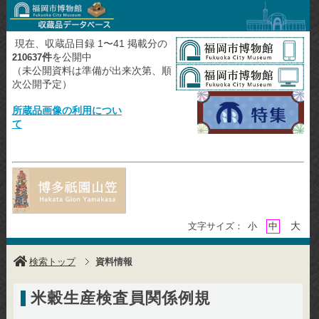
現在、収蔵品目録 1〜41 掲載分の
件
を公開中
210637
（未公開資料は準備が出来次第、順
次公開予定）
所蔵品画像の利用につい
て
大
文字サイズ：
小
中
検索トップ
資料情報
米穀生産検査員関係例規