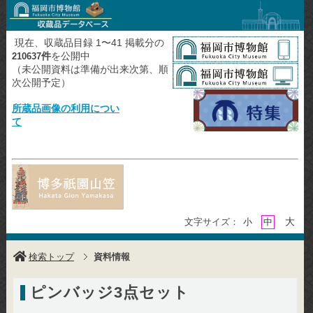
現在、収蔵品目録 1〜41 掲載分の
件
を公開中
210637
（未公開資料は準備が出来次第、順
次公開予定）
所蔵品画像の利用につい
て
大
文字サイズ：
小
中
検索トップ
資料情報
ピンバッジ3点セット