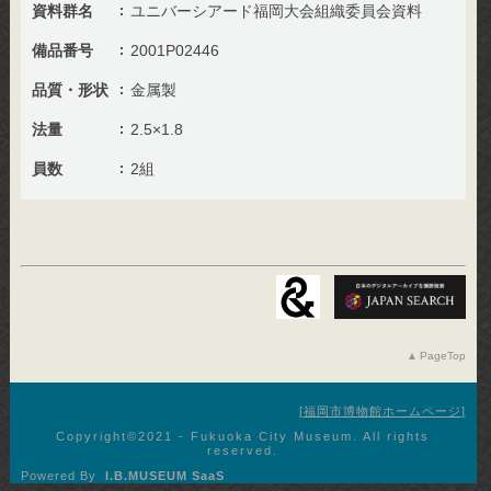
資料群名
ユニバーシアード福岡大会組織委員会資料
備品番号
2001P02446
品質・形状
金属製
法量
2.5×1.8
員数
2組
PageTop
福岡市博物館ホームページ
Copyright©︎2021 - Fukuoka City Museum. All rights
reserved.
Powered By
I.B.MUSEUM SaaS