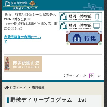
現在、収蔵品目録 1〜41 掲載分の
件
を公開中
210637
（未公開資料は準備が出来次第、順
次公開予定）
所蔵品画像の利用につい
て
大
文字サイズ：
小
中
検索トップ
資料情報
野球デイリープログラム 1st