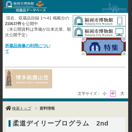
現在、収蔵品目録 1〜41 掲載分の
件
を公開中
210637
（未公開資料は準備が出来次第、順
次公開予定）
所蔵品画像の利用につい
て
大
文字サイズ：
小
中
検索トップ
資料情報
柔道デイリープログラム 2nd