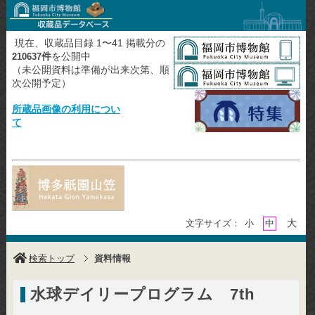
現在、収蔵品目録 1〜41 掲載分の
件
を公開中
210637
（未公開資料は準備が出来次第、順
次公開予定）
所蔵品画像の利用につい
て
大
文字サイズ：
小
中
検索トップ
資料情報
水球デイリープログラム 7th