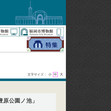
大
文字サイズ：
小
中
豊原公園ノ池」