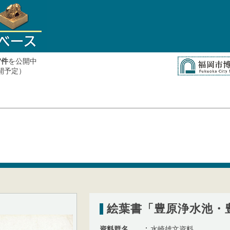
件
を公開中
7
公開予定）
絵葉書「豊原浄水池・
資料群名
水崎雄文資料