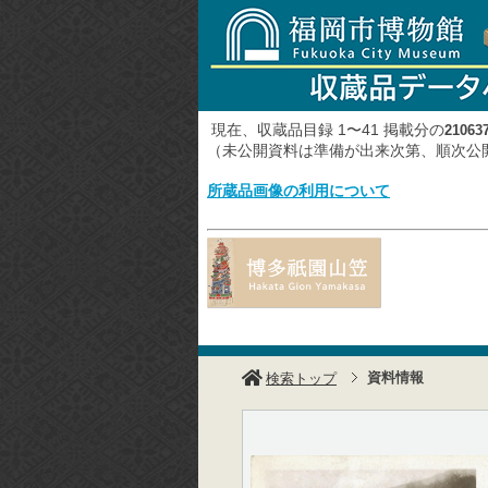
現在、収蔵品目録 1〜41 掲載分の
21063
（未公開資料は準備が出来次第、順次
所蔵品画像の利用について
資料情報
検索トップ