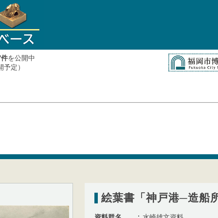
件
を公開中
7
公開予定）
絵葉書「神戸港─造船
資料群名
水崎雄文資料