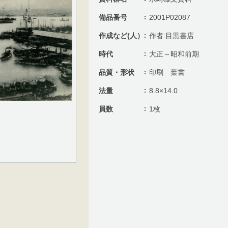
備品番号
2001P02087
作成など(人）
作者:目黒書店
時代
大正～昭和前期
品質・形状
印刷 葉書
法量
8.8×14.0
員数
1枚