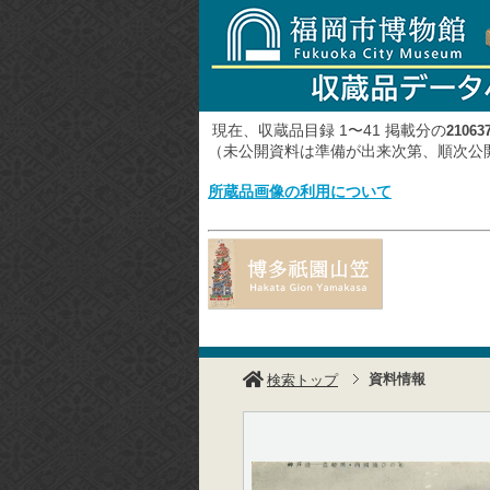
現在、収蔵品目録 1〜41 掲載分の
21063
（未公開資料は準備が出来次第、順次
所蔵品画像の利用について
資料情報
検索トップ