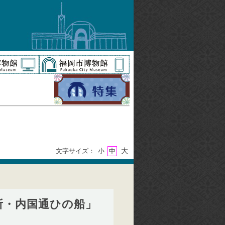
大
文字サイズ：
小
中
所・内国通ひの船」