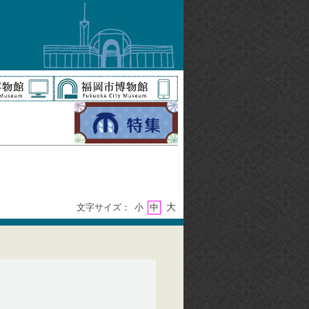
大
文字サイズ：
小
中