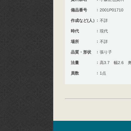
備品番号
2001P01710
作成など(人）
不詳
時代
現代
場所
不詳
品質・形状
張り子
法量
高3.7 幅2.6 奥
員数
1点