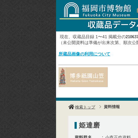
現在、収蔵品目録 1〜41 掲載分の
21063
（未公開資料は準備が出来次第、順次
所蔵品画像の利用について
資料情報
検索トップ
姫達磨
資料群名
小森正也資料