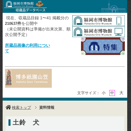
現在、収蔵品目録 1〜41 掲載分の
件
を公開中
210637
（未公開資料は準備が出来次第、順
次公開予定）
所蔵品画像の利用につい
て
大
文字サイズ：
小
中
検索トップ
資料情報
土鈴 犬