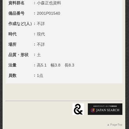
資料群名
小森正也資料
備品番号
2001P01540
作成など(人）
不詳
時代
現代
場所
不詳
品質・形状
土
法量
高5.1 幅3.8 長8.3
員数
1点
PageTop