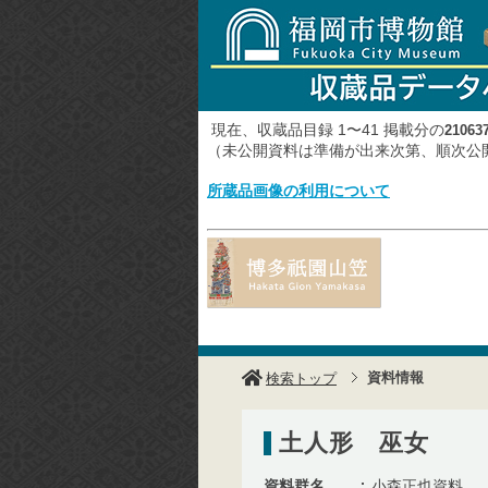
現在、収蔵品目録 1〜41 掲載分の
21063
（未公開資料は準備が出来次第、順次
所蔵品画像の利用について
資料情報
検索トップ
土人形 巫女
資料群名
小森正也資料