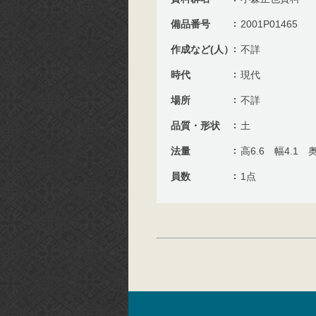
備品番号
2001P01465
作成など(人）
不詳
時代
現代
場所
不詳
品質・形状
土
法量
高6.6 幅4.1 奥
員数
1点