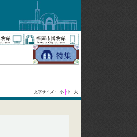
大
文字サイズ：
小
中