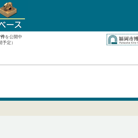
件
を公開中
7
公開予定）