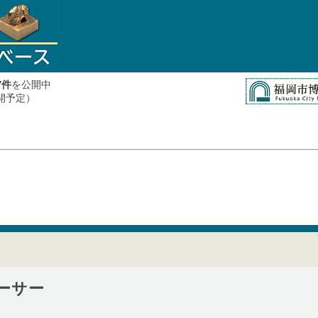
件
を公開中
7
公開予定）
ーサー