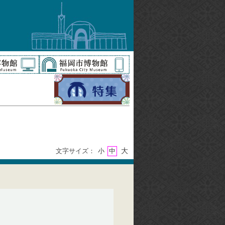
大
文字サイズ：
小
中