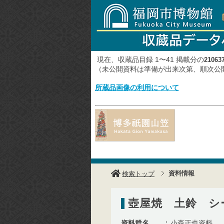
現在、収蔵品目録 1〜41 掲載分の
21063
（未公開資料は準備が出来次第、順次
所蔵品画像の利用について
資料情報
検索トップ
壺屋焼 土鈴 シ
資料群名
小森正也資料