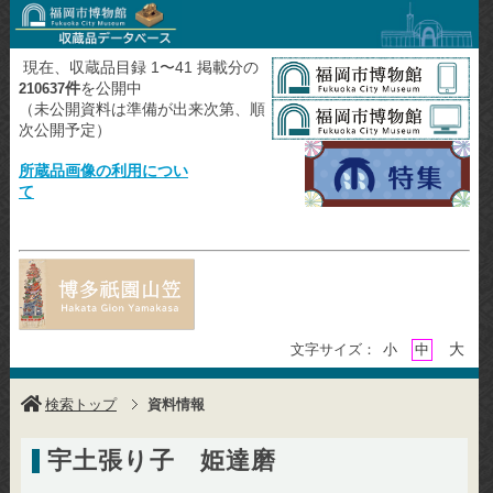
現在、収蔵品目録 1〜41 掲載分の
件
を公開中
210637
（未公開資料は準備が出来次第、順
次公開予定）
所蔵品画像の利用につい
て
大
文字サイズ：
小
中
検索トップ
資料情報
宇土張り子 姫達磨