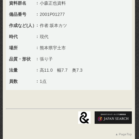
資料群名
小森正也資料
備品番号
2001P01277
作成など(人）
作者:坂本カツ
時代
現代
場所
熊本県宇土市
品質・形状
張り子
法量
高11.0 幅7.7 奥7.3
員数
1点
PageTop