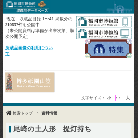
現在、収蔵品目録 1〜41 掲載分の
件
を公開中
210637
（未公開資料は準備が出来次第、順
次公開予定）
所蔵品画像の利用につい
て
大
文字サイズ：
小
中
検索トップ
資料情報
尾崎の土人形 提灯持ち