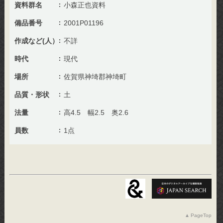
資料群名
小森正也資料
備品番号
2001P01196
作成など(人）
不詳
時代
現代
場所
佐賀県神埼郡神埼町
品質・形状
土
法量
高4.5 幅2.5 奥2.6
員数
1点
PageTop