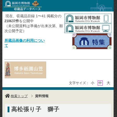
現在、収蔵品目録 1〜41 掲載分の
件
を公開中
210637
（未公開資料は準備が出来次第、順
次公開予定）
所蔵品画像の利用につい
て
大
文字サイズ：
小
中
検索トップ
資料情報
高松張り子 獅子