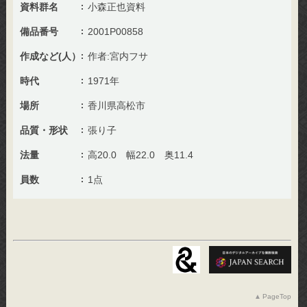
資料群名
小森正也資料
備品番号
2001P00858
作成など(人）
作者:宮内フサ
時代
1971年
場所
香川県高松市
品質・形状
張り子
法量
高20.0 幅22.0 奥11.4
員数
1点
PageTop