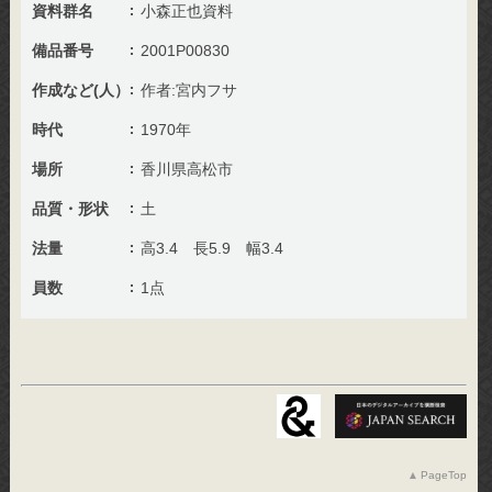
資料群名
小森正也資料
備品番号
2001P00830
作成など(人）
作者:宮内フサ
時代
1970年
場所
香川県高松市
品質・形状
土
法量
高3.4 長5.9 幅3.4
員数
1点
PageTop