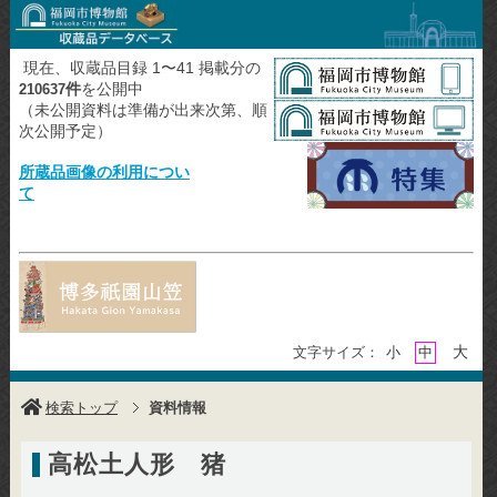
現在、収蔵品目録 1〜41 掲載分の
件
を公開中
210637
（未公開資料は準備が出来次第、順
次公開予定）
所蔵品画像の利用につい
て
大
文字サイズ：
小
中
検索トップ
資料情報
高松土人形 猪