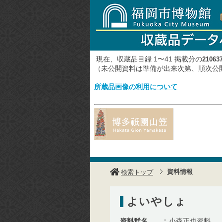
現在、収蔵品目録 1〜41 掲載分の
21063
（未公開資料は準備が出来次第、順次
所蔵品画像の利用について
資料情報
検索トップ
よいやしょ
資料群名
小森正也資料