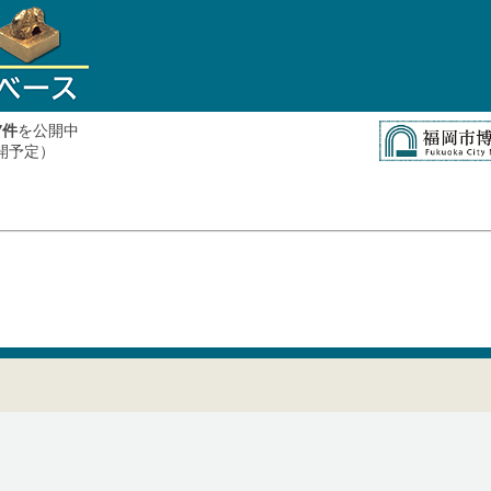
件
を公開中
7
公開予定）