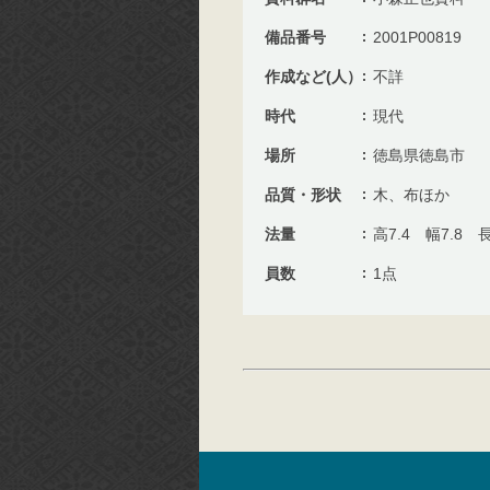
備品番号
2001P00819
作成など(人）
不詳
時代
現代
場所
徳島県徳島市
品質・形状
木、布ほか
法量
高7.4 幅7.8 長
員数
1点