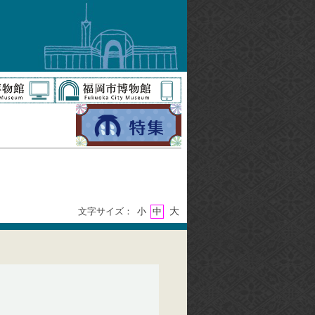
大
文字サイズ：
小
中