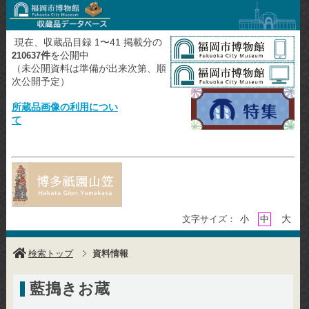
現在、収蔵品目録 1〜41 掲載分の
件
を公開中
210637
（未公開資料は準備が出来次第、順
次公開予定）
所蔵品画像の利用につい
て
大
文字サイズ：
小
中
検索トップ
資料情報
藍搗きお蔵