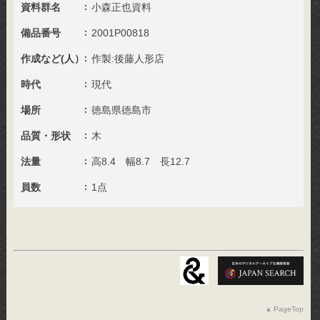
資料群名
小森正也資料
備品番号
2001P00818
作成など(人）
作製:後藤人形店
時代
現代
場所
徳島県徳島市
品質・形状
木
法量
高8.4 幅8.7 長12.7
員数
1点
PageTop