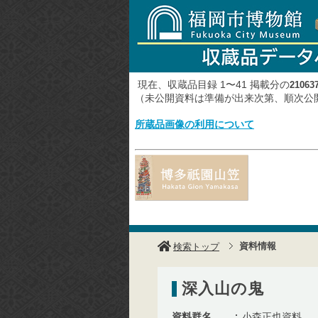
現在、収蔵品目録 1〜41 掲載分の
21063
（未公開資料は準備が出来次第、順次
所蔵品画像の利用について
資料情報
検索トップ
深入山の鬼
資料群名
小森正也資料