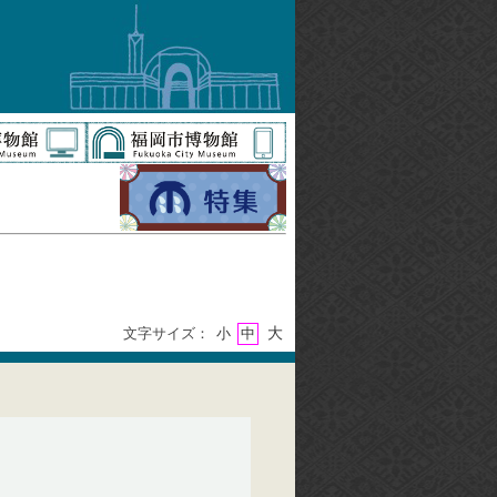
大
文字サイズ：
小
中