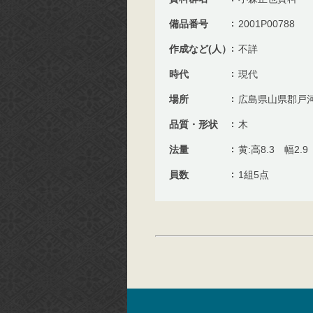
備品番号
2001P00788
作成など(人）
不詳
時代
現代
場所
広島県山県郡戸
品質・形状
木
法量
黄:高8.3 
員数
1組5点