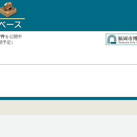
件
を公開中
7
公開予定）