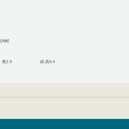
河内町
幅2.9 奥2.9 緑:高9.4