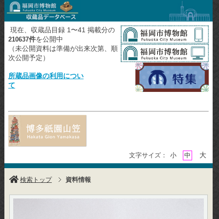
現在、収蔵品目録 1〜41 掲載分の
件
を公開中
210637
（未公開資料は準備が出来次第、順
次公開予定）
所蔵品画像の利用につい
て
大
文字サイズ：
小
中
検索トップ
資料情報