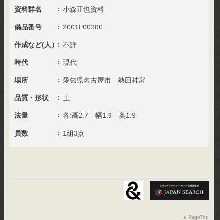
資料群名
小森正也資料
備品番号
2001P00386
作成など(人）
不詳
時代
現代
場所
愛知県名古屋市 熱田神宮
品質・形状
土
法量
各:高2.7 幅1.9 奥1.9
員数
1組3点
PageTop