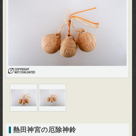
熱田神宮の厄除神鈴