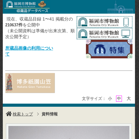
現在、収蔵品目録 1〜41 掲載分の
件
を公開中
210637
（未公開資料は準備が出来次第、順
次公開予定）
所蔵品画像の利用につい
て
大
文字サイズ：
小
中
検索トップ
資料情報