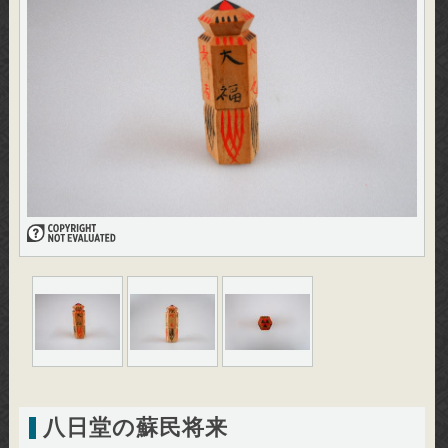
八日堂の蘇民将来