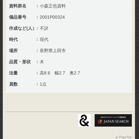
資料群名
小森正也資料
備品番号
2001P00324
作成など(人）
不詳
時代
現代
場所
長野県上田市
品質・形状
木
法量
高8.6 幅2.7 奥2.7
員数
1点
PageTop